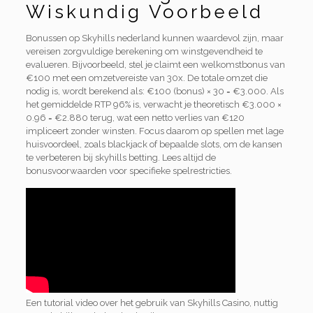
Wiskundig Voorbeeld
Bonussen op Skyhills nederland kunnen waardevol zijn, maar
vereisen zorgvuldige berekening om winstgevendheid te
evalueren. Bijvoorbeeld, stel je claimt een welkomstbonus van
€100 met een omzetvereiste van 30x. De totale omzet die
nodig is, wordt berekend als: €100 (bonus) × 30 = €3.000. Als
het gemiddelde RTP 96% is, verwacht je theoretisch €3.000 ×
0.96 = €2.880 terug, wat een netto verlies van €120
impliceert zonder winsten. Focus daarom op spellen met lage
huisvoordeel, zoals blackjack of bepaalde slots, om de kansen
te verbeteren bij skyhills betting. Lees altijd de
bonusvoorwaarden voor specifieke spelrestricties.
Een tutorial video over het gebruik van Skyhills Casino, nuttig