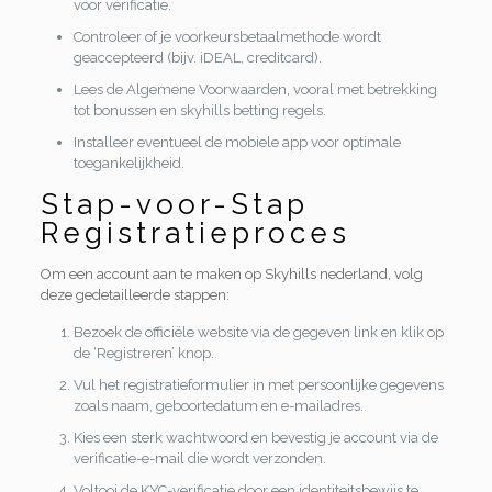
voor verificatie.
Controleer of je voorkeursbetaalmethode wordt
geaccepteerd (bijv. iDEAL, creditcard).
Lees de Algemene Voorwaarden, vooral met betrekking
tot bonussen en skyhills betting regels.
Installeer eventueel de mobiele app voor optimale
toegankelijkheid.
Stap-voor-Stap
Registratieproces
Om een account aan te maken op Skyhills nederland, volg
deze gedetailleerde stappen:
Bezoek de officiële website via de gegeven link en klik op
de ‘Registreren’ knop.
Vul het registratieformulier in met persoonlijke gegevens
zoals naam, geboortedatum en e-mailadres.
Kies een sterk wachtwoord en bevestig je account via de
verificatie-e-mail die wordt verzonden.
Voltooi de KYC-verificatie door een identiteitsbewijs te