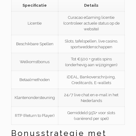
Specificatie
Details
Curacao eGaming licentie
Licentie
(controleer actuele status op de
website)
Slots, tafelspellen, live casino,
Beschikbare Spellen
sportweddenschappen
Tot €500 + gratis spins
Welkomstbonus
(onderhevig aan wijzigingen)
iDEAL, Bankoverschrijving,
Betaalmethoden
Creditcards, E-wallets
24/7 live chat en e-mail in het
Klantenondersteuning
Nederlands
Gemiddeld 95%+ voor slots
RTP (Return to Player)
(variërend per spel)
Bonusstrategie met