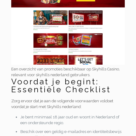
Een overzicht van promoties beschikbaar op Skyhills Casino,
relevant voor skyhills nederland gebruikers.
Voordat je begint:
Essentiële Checklist
Zorg ervoor dat je aan de volgende voorwaarden voldoet
voordat je start met Skyhills nederland:
Je bent minimaal 18 jaar oud en woont in Nederland of
een ondersteunde regio.
Beschik over een geldig e-mailadres en identiteitsbewijs