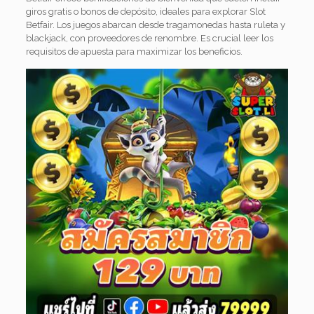
giros gratis o bonos de depósito, ideales para explorar Slot
Betfair. Los juegos abarcan desde tragamonedas hasta ruleta y
blackjack, con proveedores de renombre. Es crucial leer los
requisitos de apuesta para maximizar los beneficios.