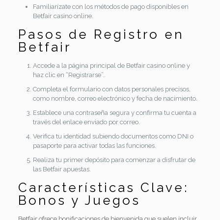
Familiarízate con los métodos de pago disponibles en
Betfair casino online.
Pasos de Registro en
Betfair
Accede a la página principal de Betfair casino online y
haz clic en “Registrarse”.
Completa el formulario con datos personales precisos,
como nombre, correo electrónico y fecha de nacimiento.
Establece una contraseña segura y confirma tu cuenta a
través del enlace enviado por correo.
Verifica tu identidad subiendo documentos como DNI o
pasaporte para activar todas las funciones.
Realiza tu primer depósito para comenzar a disfrutar de
las Betfair apuestas.
Características Clave:
Bonos y Juegos
Betfair ofrece bonificaciones de bienvenida que suelen incluir