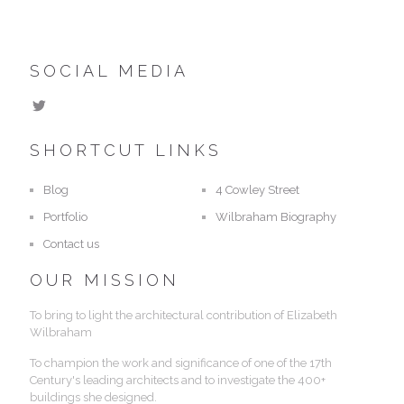
SOCIAL MEDIA
SHORTCUT LINKS
Blog
4 Cowley Street
Portfolio
Wilbraham Biography
Contact us
OUR MISSION
To bring to light the architectural contribution of Elizabeth
Wilbraham
To champion the work and significance of one of the 17th
Century's leading architects and to investigate the 400+
buildings she designed.