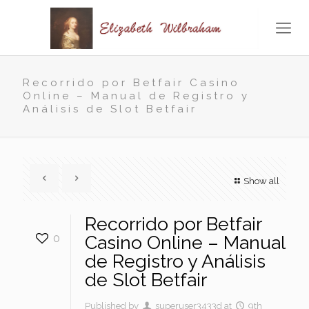
Recorrido por Betfair Casino
Online – Manual de Registro y
Análisis de Slot Betfair
Show all
Recorrido por Betfair
0
Casino Online – Manual
de Registro y Análisis
de Slot Betfair
Published by
superuser3433d
at
9th