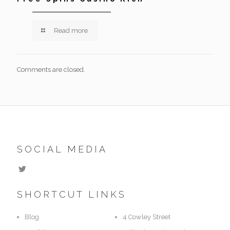
Read more
Comments are closed.
SOCIAL MEDIA
SHORTCUT LINKS
Blog
4 Cowley Street