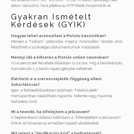
akkor valószínű, ha a játékos az RTP feletti hozamot ér el.
Gyakran Ismételt
Kérdések (GYIK)
Hogyan lehet azonosítani a Pistolo kaszinóban?
Menjen a “Fiókom” szekcióba, majd a “Azonosítás” részbe, ahol
feltöltheti a szükséges dokumentumok másolatait.
Mennyi idő a kifizetés a Pistolo online casinoban?
Az e-penzcsek felvétele általában 0-24 óra, míg a bankkártyás
tranzakciók 1-3 banki napot igénybe vehetnek.
Elérhető-e a szerencsejáték-függőség elleni
önkorlátozás?
Igen, a fiókbeállításokban található “Felelős játék”
menüpontban beállítható naponta, hetente vagy havonta
befizetési limit.
Mi a teendő, ha elfelejtem a jelszavam?
A bejelentkező oldalon kattintson a “Elfelejtettem a jelszavam”
linkre, és kövesse az emailben kapott utasításokat.
Mit jelent a “Verifikációs kód” a befizetésnél?