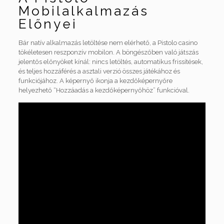
Mobilalkalmazás
Előnyei
Bár natív alkalmazás letöltése nem elérhető, a Pistolo casino
tökéletesen reszponzív mobilon. A böngészőben való játszás
jelentős előnyöket kínál: nincs letöltés, automatikus frissítések,
és teljes hozzáférés a asztali verzió összes játékához és
funkciójához. A képernyő ikonja a kezdőképernyőre
helyezhető “Hozzáadás a kezdőképernyőhöz” funkcióval.