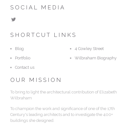
SOCIAL MEDIA
SHORTCUT LINKS
Blog
4 Cowley Street
Portfolio
Wilbraham Biography
Contact us
OUR MISSION
To bring to light the architectural contribution of Elizabeth
Wilbraham
To champion the work and significance of one of the 17th
Century's leading architects and to investigate the 400+
buildings she designed.