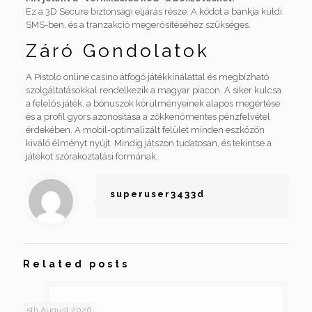
Ez a 3D Secure biztonsági eljárás része. A kódot a bankja küldi
SMS-ben, és a tranzakció megerősítéséhez szükséges.
Záró Gondolatok
A Pistolo online casino átfogó játékkínálattal és megbízható
szolgáltatásokkal rendelkezik a magyar piacon. A siker kulcsa
a felelős játék, a bónuszok körülményeinek alapos megértése
és a profil gyors azonosítása a zökkenőmentes pénzfelvétel
érdekében. A mobil-optimalizált felület minden eszközön
kiváló élményt nyújt. Mindig játszon tudatosan, és tekintse a
játékot szórakoztatási formának.
superuser3433d
Related posts
5th August 2026