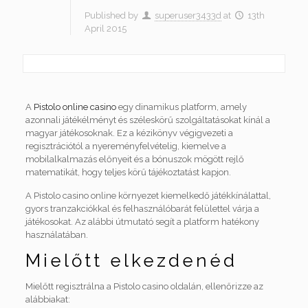
Published by
superuser3433d
at
13th
April 2015
A
Pistolo online casino
egy dinamikus platform, amely
azonnali játékélményt és széleskörű szolgáltatásokat kínál a
magyar játékosoknak. Ez a kézikönyv végigvezeti a
regisztrációtól a nyereményfelvételig, kiemelve a
mobilalkalmazás előnyeit és a bónuszok mögött rejlő
matematikát, hogy teljes körű tájékoztatást kapjon.
A Pistolo casino online környezet kiemelkedő játékkínálattal,
gyors tranzakciókkal és felhasználóbarát felülettel várja a
játékosokat. Az alábbi útmutató segít a platform hatékony
használatában.
Mielőtt elkezdenéd
Mielőtt regisztrálna a Pistolo casino oldalán, ellenőrizze az
alábbiakat: