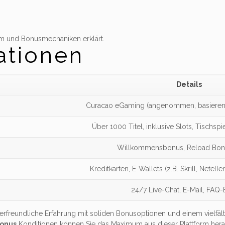
orm und Bonusmechaniken erklärt.
ationen
Details
Curacao eGaming (angenommen, basierend
Über 1000 Titel, inklusive Slots, Tischsp
Willkommensbonus, Reload Boni,
Kreditkarten, E-Wallets (z.B. Skrill, Netel
24/7 Live-Chat, E-Mail, FAQ-
freundliche Erfahrung mit soliden Bonusoptionen und einem vielfälti
bonus
Konditionen können Sie das Maximum aus dieser Plattform hera