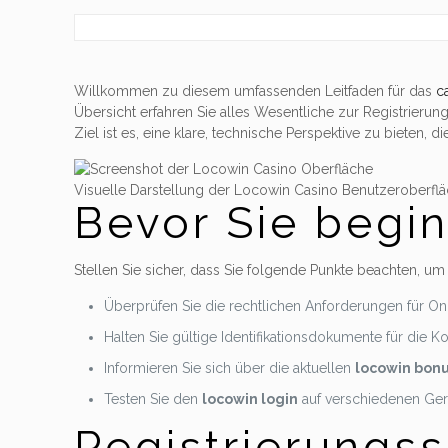
Willkommen zu diesem umfassenden Leitfaden für das
c
Übersicht erfahren Sie alles Wesentliche zur Registrierun
Ziel ist es, eine klare, technische Perspektive zu bieten, 
Visuelle Darstellung der Locowin Casino Benutzeroberfläch
Bevor Sie begin
Stellen Sie sicher, dass Sie folgende Punkte beachten, um
Überprüfen Sie die rechtlichen Anforderungen für Onl
Halten Sie gültige Identifikationsdokumente für die K
Informieren Sie sich über die aktuellen
locowin bon
Testen Sie den
locowin login
auf verschiedenen Gerät
Registrierungss