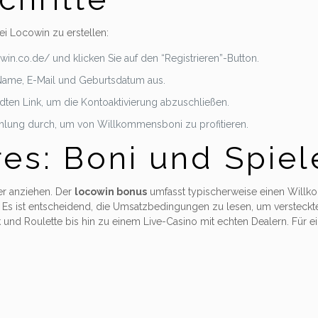
ei Locowin zu erstellen:
owin.co.de/ und klicken Sie auf den “Registrieren”-Button.
 Name, E-Mail und Geburtsdatum aus.
dten Link, um die Kontoaktivierung abzuschließen.
ahlung durch, um von Willkommensboni zu profitieren.
es: Boni und Spiel
ler anziehen. Der
locowin bonus
umfasst typischerweise einen Willko
. Es ist entscheidend, die Umsatzbedingungen zu lesen, um versteckt
 und Roulette bis hin zu einem Live-Casino mit echten Dealern. Für ei