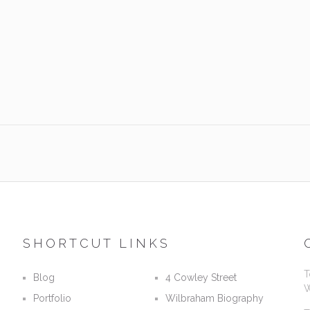
s
SHORTCUT LINKS
T
Blog
4 Cowley Street
W
Portfolio
Wilbraham Biography