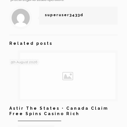
superuser3433d
Related posts
5th August 2026
Astir The States • Canada Claim
Free Spins Casino Rich