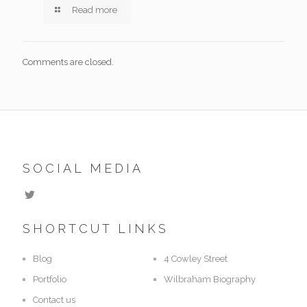
Read more
Comments are closed.
SOCIAL MEDIA
SHORTCUT LINKS
Blog
4 Cowley Street
Portfolio
Wilbraham Biography
Contact us