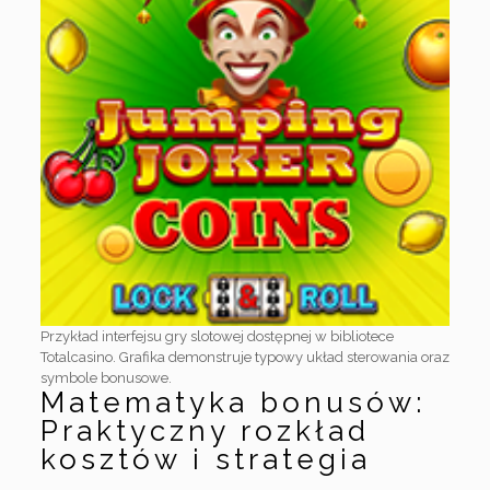
Przykład interfejsu gry slotowej dostępnej w bibliotece
Totalcasino. Grafika demonstruje typowy układ sterowania oraz
symbole bonusowe.
Matematyka bonusów:
Praktyczny rozkład
kosztów i strategia