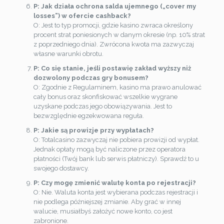
P: Jak działa ochrona salda ujemnego („cover my
losses”) w ofercie cashback?
O: Jest to typ promocji, gdzie kasino zwraca określony
procent strat poniesionych w danym okresie (np. 10% strat
z poprzedniego dnia). Zwrócona kwota ma zazwyczaj
własne warunki obrotu.
P: Co się stanie, jeśli postawię zakład wyższy niż
dozwolony podczas gry bonusem?
O: Zgodnie z Regulaminem, kasino ma prawo anulować
cały bonus oraz skonfiskować wszelkie wygrane
uzyskane podczas jego obowiązywania. Jest to
bezwzględnie egzekwowana reguła.
P: Jakie są prowizje przy wypłatach?
O: Totalcasino zazwyczaj nie pobiera prowizji od wypłat.
Jednak opłaty mogą być naliczone przez operatora
płatności (Twój bank lub serwis płatniczy). Sprawdź to u
swojego dostawcy.
P: Czy mogę zmienić walutę konta po rejestracji?
O: Nie. Waluta konta jest wybierana podczas rejestracji i
nie podlega późniejszej zmianie. Aby grać w innej
walucie, musiałbyś założyć nowe konto, co jest
zabronione.