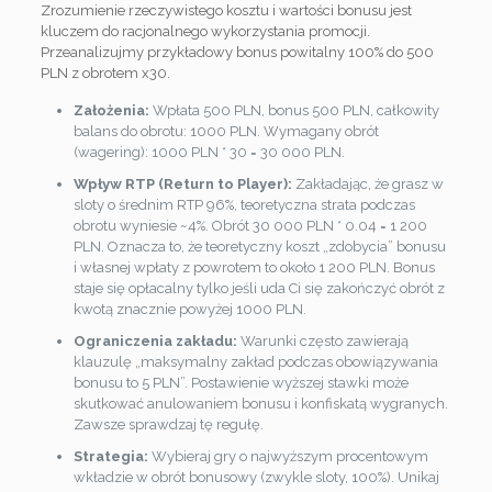
Zrozumienie rzeczywistego kosztu i wartości bonusu jest
kluczem do racjonalnego wykorzystania promocji.
Przeanalizujmy przykładowy bonus powitalny 100% do 500
PLN z obrotem x30.
Założenia:
Wpłata 500 PLN, bonus 500 PLN, całkowity
balans do obrotu: 1000 PLN. Wymagany obrót
(wagering): 1000 PLN * 30 = 30 000 PLN.
Wpływ RTP (Return to Player):
Zakładając, że grasz w
sloty o średnim RTP 96%, teoretyczna strata podczas
obrotu wyniesie ~4%. Obrót 30 000 PLN * 0.04 = 1 200
PLN. Oznacza to, że teoretyczny koszt „zdobycia” bonusu
i własnej wpłaty z powrotem to około 1 200 PLN. Bonus
staje się opłacalny tylko jeśli uda Ci się zakończyć obrót z
kwotą znacznie powyżej 1000 PLN.
Ograniczenia zakładu:
Warunki często zawierają
klauzulę „maksymalny zakład podczas obowiązywania
bonusu to 5 PLN”. Postawienie wyższej stawki może
skutkować anulowaniem bonusu i konfiskatą wygranych.
Zawsze sprawdzaj tę regułę.
Strategia:
Wybieraj gry o najwyższym procentowym
wkładzie w obrót bonusowy (zwykle sloty, 100%). Unikaj