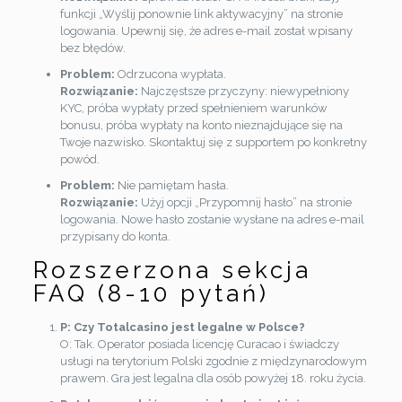
funkcji „Wyślij ponownie link aktywacyjny” na stronie
logowania. Upewnij się, że adres e-mail został wpisany
bez błędów.
Problem:
Odrzucona wypłata.
Rozwiązanie:
Najczęstsze przyczyny: niewypełniony
KYC, próba wypłaty przed spełnieniem warunków
bonusu, próba wypłaty na konto nieznajdujące się na
Twoje nazwisko. Skontaktuj się z supportem po konkretny
powód.
Problem:
Nie pamiętam hasła.
Rozwiązanie:
Użyj opcji „Przypomnij hasło” na stronie
logowania. Nowe hasło zostanie wysłane na adres e-mail
przypisany do konta.
Rozszerzona sekcja
FAQ (8-10 pytań)
P: Czy Totalcasino jest legalne w Polsce?
O: Tak. Operator posiada licencję Curacao i świadczy
usługi na terytorium Polski zgodnie z międzynarodowym
prawem. Gra jest legalna dla osób powyżej 18. roku życia.