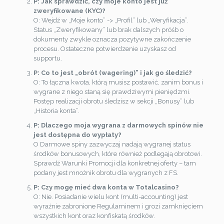
P: Jak sprawdzić, czy moje konto jest już
zweryfikowane (KYC)?
O: Wejdź w „Moje konto” -> „Profil” lub „Weryfikacja”.
Status „Zweryfikowany” lub brak dalszych próśb o
dokumenty zwykle oznacza pozytywne zakończenie
procesu. Ostateczne potwierdzenie uzyskasz od
supportu.
P: Co to jest „obrót (wagering)” i jak go śledzić?
O: To łączna kwota, którą musisz postawić, zanim bonus i
wygrane z niego staną się prawdziwymi pieniędzmi.
Postęp realizacji obrotu śledzisz w sekcji „Bonusy” lub
„Historia konta”.
P: Dlaczego moja wygrana z darmowych spinów nie
jest dostępna do wypłaty?
O Darmowe spiny zazwyczaj nadają wygranej status
środków bonusowych, które również podlegają obrotowi.
Sprawdź Warunki Promocji dla konkretnej oferty – tam
podany jest mnożnik obrotu dla wygranych z FS.
P: Czy mogę mieć dwa konta w Totalcasino?
O: Nie. Posiadanie wielu kont (multi-accounting) jest
wyraźnie zabronione Regulaminem i grozi zamknięciem
wszystkich kont oraz konfiskatą środków.