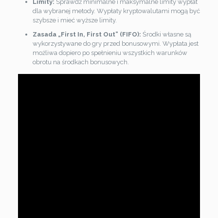
Limity:
Sprawdź minimalne i maksymalne limity wypłat
dla wybranej metody. Wypłaty kryptowalutami mogą być
szybsze i mieć wyższe limity.
Zasada „First In, First Out” (FIFO):
Środki własne są
wykorzystywane do gry przed bonusowymi. Wypłata jest
możliwa dopiero po spełnieniu wszystkich warunków
obrotu na środkach bonusowych.