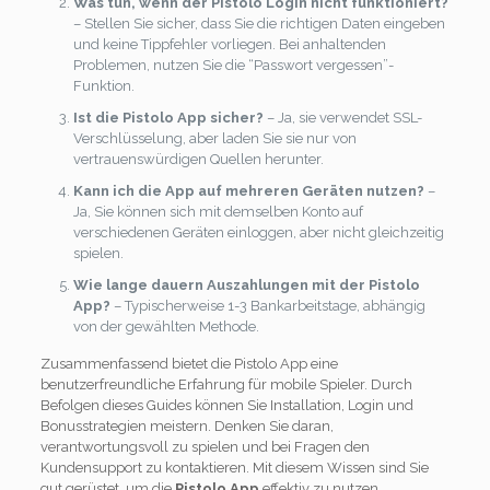
Was tun, wenn der Pistolo Login nicht funktioniert?
– Stellen Sie sicher, dass Sie die richtigen Daten eingeben
und keine Tippfehler vorliegen. Bei anhaltenden
Problemen, nutzen Sie die “Passwort vergessen”-
Funktion.
Ist die Pistolo App sicher?
– Ja, sie verwendet SSL-
Verschlüsselung, aber laden Sie sie nur von
vertrauenswürdigen Quellen herunter.
Kann ich die App auf mehreren Geräten nutzen?
–
Ja, Sie können sich mit demselben Konto auf
verschiedenen Geräten einloggen, aber nicht gleichzeitig
spielen.
Wie lange dauern Auszahlungen mit der Pistolo
App?
– Typischerweise 1-3 Bankarbeitstage, abhängig
von der gewählten Methode.
Zusammenfassend bietet die Pistolo App eine
benutzerfreundliche Erfahrung für mobile Spieler. Durch
Befolgen dieses Guides können Sie Installation, Login und
Bonusstrategien meistern. Denken Sie daran,
verantwortungsvoll zu spielen und bei Fragen den
Kundensupport zu kontaktieren. Mit diesem Wissen sind Sie
gut gerüstet, um die
Pistolo App
effektiv zu nutzen.