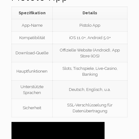
Spezifikation
Details
App-Name
Pistolo App
Kompatibilität
iOS 11.0+, Android 5.0+
Offizielle Website (Android), App
Download-Quelle
Store (iOS)
Slots, Tischspiele, Live-Casino,
Hauptfunktionen
Banking
Unterstützte
Deutsch, Englisch, u.a.
Sprachen
SSL-Verschlüsselung für
Sicherheit
Datenübertragung