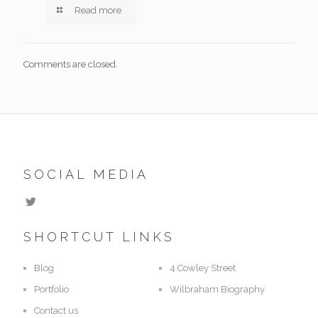
Read more
Comments are closed.
SOCIAL MEDIA
SHORTCUT LINKS
Blog
4 Cowley Street
Portfolio
Wilbraham Biography
Contact us