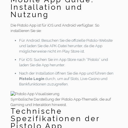
Installation und
Nutzung
Die Pistolo App ist für iOS und Android verfügbar. So
installieren Sie sie:
Für Android: Besuchen Sie die offizielle Pistolo-Website
und laden Sie die APK-Datei herunter, da die App
möglicherweise nicht im Play Store ist.
Für iOS: Suchen Sie im App Store nach “Pistolo” und
laden Sie die App herunter.
Nach der Installation öffnen Sie die App und führen den
Pistolo Login
durch, um auf Slots, Live-Casino und
Bankfunktionen zuzugreifen.
Symbolische Darstellung der Pistolo App-Thematik, die auf
Gaming und Interaktion hinweist.
Technische
Spezifikationen der
Pistolo App