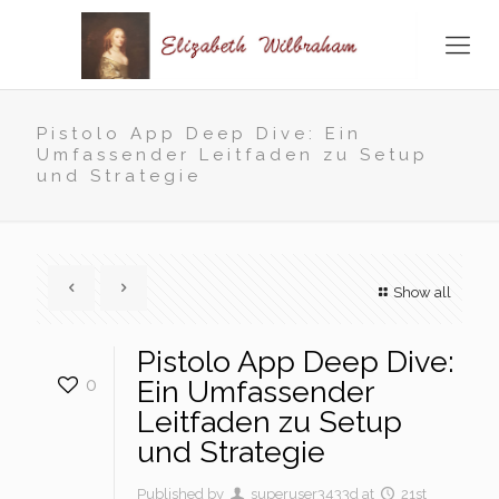
Pistolo App Deep Dive: Ein
Umfassender Leitfaden zu Setup
und Strategie
Show all
Pistolo App Deep Dive:
0
Ein Umfassender
Leitfaden zu Setup
und Strategie
Published by
superuser3433d
at
21st