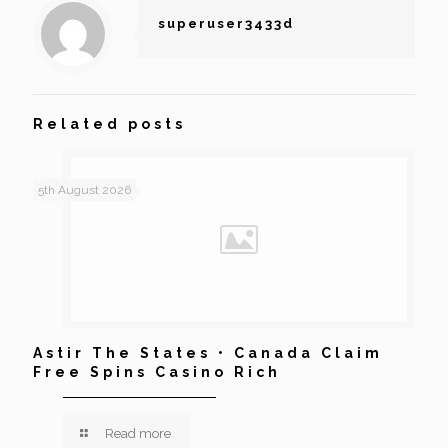
superuser3433d
Related posts
5th August 2026
Astir The States • Canada Claim
Free Spins Casino Rich
Read more