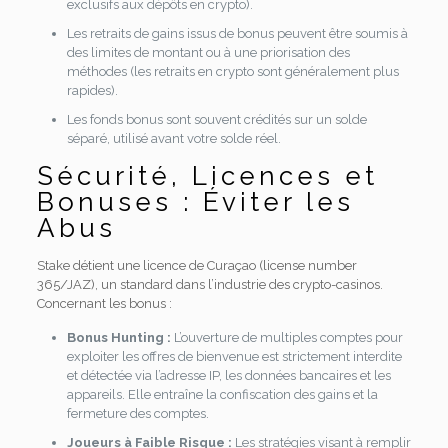
exclusifs aux dépôts en crypto).
Les retraits de gains issus de bonus peuvent être soumis à
des limites de montant ou à une priorisation des
méthodes (les retraits en crypto sont généralement plus
rapides).
Les fonds bonus sont souvent crédités sur un solde
séparé, utilisé avant votre solde réel.
Sécurité, Licences et
Bonuses : Éviter les
Abus
Stake détient une licence de Curaçao (license number
365/JAZ), un standard dans l’industrie des crypto-casinos.
Concernant les bonus :
Bonus Hunting :
L’ouverture de multiples comptes pour
exploiter les offres de bienvenue est strictement interdite
et détectée via l’adresse IP, les données bancaires et les
appareils. Elle entraîne la confiscation des gains et la
fermeture des comptes.
Joueurs à Faible Risque :
Les stratégies visant à remplir