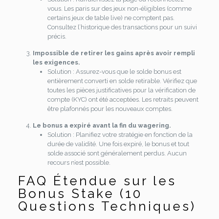
vous. Les paris sur des jeux non-éligibles (comme
certains jeux de table live) ne comptent pas.
Consultez l’historique des transactions pour un suivi
précis.
Impossible de retirer les gains après avoir rempli
les exigences.
Solution : Assurez-vous que le solde bonus est
entièrement converti en solde retirable. Vérifiez que
toutes les pièces justificatives pour la vérification de
compte (KYC) ont été acceptées. Les retraits peuvent
être plafonnés pour les nouveaux comptes.
Le bonus a expiré avant la fin du wagering.
Solution : Planifiez votre stratégie en fonction de la
durée de validité. Une fois expiré, le bonus et tout
solde associé sont généralement perdus. Aucun
recours n’est possible.
FAQ Étendue sur les
Bonus Stake (10
Questions Techniques)