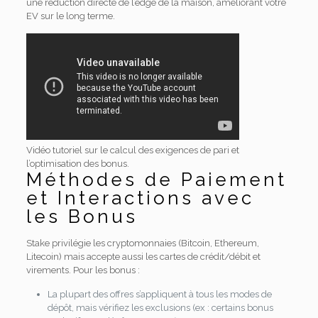
une réduction directe de l’edge de la maison, améliorant votre
EV sur le long terme.
Vidéo tutoriel sur le calcul des exigences de pari et
l’optimisation des bonus.
Méthodes de Paiement
et Interactions avec
les Bonus
Stake privilégie les cryptomonnaies (Bitcoin, Ethereum,
Litecoin) mais accepte aussi les cartes de crédit/débit et
virements. Pour les bonus :
La plupart des offres s’appliquent à tous les modes de
dépôt, mais vérifiez les exclusions (ex : certains bonus