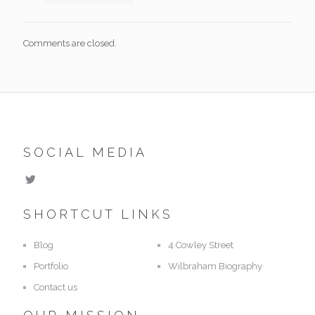
Comments are closed.
SOCIAL MEDIA
SHORTCUT LINKS
Blog
4 Cowley Street
Portfolio
Wilbraham Biography
Contact us