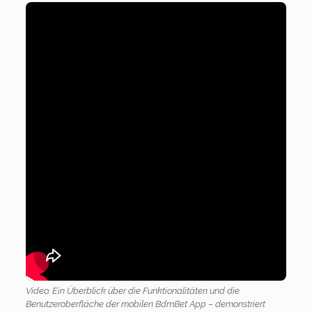
Video: Ein Überblick über die Funktionalitäten und die
Benutzeroberfläche der mobilen BdmBet App – demonstriert