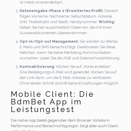
ist meist unveränderbar).
Dateneingabe-Phase 2 (Erweitertes Profil):
Danach
folgen Vorname, Nachname, Geburtsdatum, Adresse
(inkl. Postleitzahl und Stadt), Handynummer.
Wichtig:
Geben Sie hier ausschließlich Daten ein, die mit Ihren
Ausweisdokumenten übereinstimmen.
Opt-in/Opt-out Management:
Sie werden zu Werbe-
E-Mails und SMS benachrichtigt. Deaktivieren Sie diese
Häkchen, wenn Sie keine Marketing-Kommunikation
wünschen. Lesen Sie die AGB und Datenschutzerklärung.
Kontoaktivierung:
Klicken Sie auf „Konto erstellen“.
Eine Bestätigungs-E-Mail wird gesendet. Klicken Sie auf
den Link darin, um die E-Mail-Adresse zu verifizieren.
Ohne diesen Schritt sind oft keine Einzahlungen möglich.
Mobile Client: Die
BdmBet App im
Leistungstest
Die native App bietet gegenüber dem Browser Vorteile in
Performance und Benachrichtigungen, birgt aber auch Client-