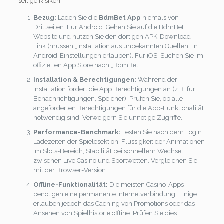
seitige Risiken.
Bezug:
Laden Sie die
BdmBet App
niemals von
Drittseiten. Für Android: Gehen Sie auf die BdmBet
Website und nutzen Sie den dortigen APK-Download-
Link (müssen „Installation aus unbekannten Quellen“ in
Android-Einstellungen erlauben). Für iOS: Suchen Sie im
offiziellen App Store nach „BdmBet“.
Installation & Berechtigungen:
Während der
Installation fordert die App Berechtigungen an (z.B. für
Benachrichtigungen, Speicher). Prüfen Sie, ob alle
angeforderten Berechtigungen für die App-Funktionalität
notwendig sind. Verweigern Sie unnötige Zugriffe.
Performance-Benchmark:
Testen Sie nach dem Login:
Ladezeiten der Spielesektion, Flüssigkeit der Animationen
im Slots-Bereich, Stabilität bei schnellem Wechsel
zwischen Live Casino und Sportwetten. Vergleichen Sie
mit der Browser-Version.
Offline-Funktionalität:
Die meisten Casino-Apps
benötigen eine permanente Internetverbindung. Einige
erlauben jedoch das Caching von Promotions oder das
Ansehen von Spielhistorie offline. Prüfen Sie dies.