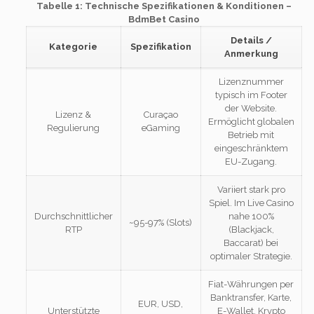
Tabelle 1: Technische Spezifikationen & Konditionen –
BdmBet Casino
Details /
Kategorie
Spezifikation
Anmerkung
Lizenznummer
typisch im Footer
der Website.
Lizenz &
Curaçao
Ermöglicht globalen
Regulierung
eGaming
Betrieb mit
eingeschränktem
EU-Zugang.
Variiert stark pro
Spiel. Im Live Casino
Durchschnittlicher
nahe 100%
~95-97% (Slots)
RTP
(Blackjack,
Baccarat) bei
optimaler Strategie.
Fiat-Währungen per
Banktransfer, Karte,
EUR, USD,
Unterstützte
E-Wallet. Krypto