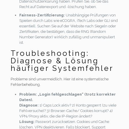
Datenschutzerklärung haben. Prüfen Sie, ob Sie das
Recht auf Datenexport und -löschung haben.
Fairness-Zertifizierung:
Unabhängige Prüfungen von
Spielen durch Labs wie eCOGRA, iTech Labs oder GLI sind
essentiell. Suchen Sie auf der Website nach Siegeln oder
Zertifikaten, die bestätigen, dass die RNG (Random
Number Generator) wirklich zufällig und unmanipuliert
ist.
Troubleshooting:
Diagnose & Lösung
häufiger Systemfehler
Probleme sind unvermeidlich. Hier ist eine systematische
Fehlerbehebung.
Problem: „Login fehlgeschlagen“ (trotz korrekter
Daten).
Diagnose:
1) Caps Lock aktiv? 2) Konto gesperrt (zu viele
Fehlversuche)? 3) Browser-Cache/ Cookies korrupt? 4)
VPN/Proxy aktiv, die die IP-Region ändert?
Lösung:
Passwort zurücksetzen. Cookies und Cache
löschen. VPN deaktivieren. Falls blockiert, Support