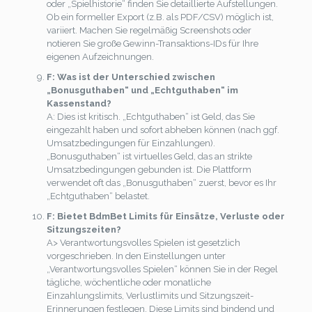
oder „Spielhistorie“ finden Sie detaillierte Aufstellungen.
Ob ein formeller Export (z.B. als PDF/CSV) möglich ist,
variiert. Machen Sie regelmäßig Screenshots oder
notieren Sie große Gewinn-Transaktions-IDs für Ihre
eigenen Aufzeichnungen.
F: Was ist der Unterschied zwischen
„Bonusguthaben“ und „Echtguthaben“ im
Kassenstand?
A: Dies ist kritisch. „Echtguthaben“ ist Geld, das Sie
eingezahlt haben und sofort abheben können (nach ggf.
Umsatzbedingungen für Einzahlungen).
„Bonusguthaben“ ist virtuelles Geld, das an strikte
Umsatzbedingungen gebunden ist. Die Plattform
verwendet oft das „Bonusguthaben“ zuerst, bevor es Ihr
„Echtguthaben“ belastet.
F: Bietet BdmBet Limits für Einsätze, Verluste oder
Sitzungszeiten?
A> Verantwortungsvolles Spielen ist gesetzlich
vorgeschrieben. In den Einstellungen unter
„Verantwortungsvolles Spielen“ können Sie in der Regel
tägliche, wöchentliche oder monatliche
Einzahlungslimits, Verlustlimits und Sitzungszeit-
Erinnerungen festlegen. Diese Limits sind bindend und