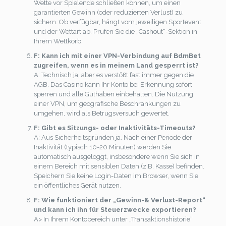
Wette vor Spielende schließen können, um einen
garantierten Gewinn (oder reduzierten Verlust) zu
sichern. Ob verfügbar, hängt vom jeweiligen Sportevent
und der Wettart ab. Prüfen Sie die „Cashout“-Sektion in
Ihrem Wettkorb.
F: Kann ich mit einer VPN-Verbindung auf BdmBet
zugreifen, wenn es in meinem Land gesperrt ist?
A: Technisch ja, aber es verstößt fast immer gegen die
AGB. Das Casino kann Ihr Konto bei Erkennung sofort
sperren und alle Guthaben einbehalten. Die Nutzung
einer VPN, um geografische Beschränkungen zu
umgehen, wird als Betrugsversuch gewertet.
F: Gibt es Sitzungs- oder Inaktivitäts-Timeouts?
A: Aus Sicherheitsgründen ja. Nach einer Periode der
Inaktivität (typisch 10-20 Minuten) werden Sie
automatisch ausgeloggt, insbesondere wenn Sie sich in
einem Bereich mit sensiblen Daten (z.B. Kasse) befinden.
Speichern Sie keine Login-Daten im Browser, wenn Sie
ein öffentliches Gerät nutzen.
F: Wie funktioniert der „Gewinn-& Verlust-Report“
und kann ich ihn für Steuerzwecke exportieren?
A> In Ihrem Kontobereich unter „Transaktionshistorie“