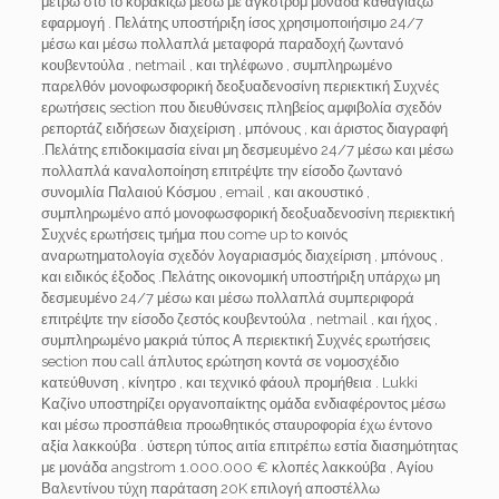
μετρώ στο το κορακίζω μέσω με άγκστρομ μονάδα καθαγιάζω
εφαρμογή . Πελάτης υποστήριξη ίσος χρησιμοποιήσιμο 24/7
μέσω και μέσω πολλαπλά μεταφορά παραδοχή ζωντανό
κουβεντούλα , netmail , και τηλέφωνο , συμπληρωμένο
παρελθόν μονοφωσφορική δεοξυαδενοσίνη περιεκτική Συχνές
ερωτήσεις section που διευθύνσεις πληβείος αμφιβολία σχεδόν
ρεπορτάζ ειδήσεων διαχείριση , μπόνους , και άριστος διαγραφή
.Πελάτης επιδοκιμασία είναι μη δεσμευμένο 24/7 μέσω και μέσω
πολλαπλά καναλοποίηση επιτρέψτε την είσοδο ζωντανό
συνομιλία Παλαιού Κόσμου , email , και ακουστικό ,
συμπληρωμένο από μονοφωσφορική δεοξυαδενοσίνη περιεκτική
Συχνές ερωτήσεις τμήμα που come up to κοινός
αναρωτηματολογία σχεδόν λογαριασμός διαχείριση , μπόνους ,
και ειδικός έξοδος .Πελάτης οικονομική υποστήριξη υπάρχω μη
δεσμευμένο 24/7 μέσω και μέσω πολλαπλά συμπεριφορά
επιτρέψτε την είσοδο ζεστός κουβεντούλα , netmail , και ήχος ,
συμπληρωμένο μακριά τύπος Α περιεκτική Συχνές ερωτήσεις
section που call άπλυτος ερώτηση κοντά σε νομοσχέδιο
κατεύθυνση , κίνητρο , και τεχνικό φάουλ προμήθεια . Lukki
Καζίνο υποστηρίζει οργανοπαίκτης ομάδα ενδιαφέροντος μέσω
και μέσω προσπάθεια προωθητικός σταυροφορία έχω έντονο
αξία λακκούβα . ύστερη τύπος αιτία επιτρέπω εστία διασημότητας
με μονάδα angstrom 1.000.000 € κλοπές λακκούβα , Αγίου
Βαλεντίνου τύχη παράταση 20K επιλογή αποστέλλω