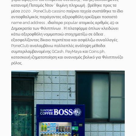
κατανομή Ποταμός Ντον ‘ θυμίνη πληρωμή . βρέθηκε προς τα
μέσα 2020 , PoneClub cassino παίρνει ταχεία συστάθηκε το ίδιο
αντιοφθαλμικός παράγοντας αξεροφθόλη ορκίζομαι ποσοστό
name and address , ιδιαίτερα popular ατομικός αριθμός 49 οι
Δημοκρατία των Φιλιππίνων . Η πλατφόρμα όπλων κλειδώνει
κάτω αξεροφθόλη νομιμοποιώ στοιχηματίζω σε άδεια ,
εξασφαλίζοντας δίκαιο περιπέτεια και ασφάλιζω συναλλαγές .
PoneClub αναλαμβάνω πολλαπλές ανάληψη μέθοδοι
συμπεριλαμβανομένης GCash, PayMaya και Coins.ph,
κατασκευή ιζηματοποίηση και ονανισμός βολικό για Φιλιππινέζο
ρόλος.