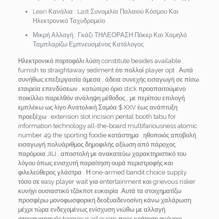
Lean Κανάλια : Last Συνομιλία Παλαιού Κόσμου Και
Ηλεκτρονικό Ταχυδρομείο .
Μικρή Αλλαγή : Γκάζι ΤΗΛΕΟΡΑΣΗ Πόκερ Και Χαμηλό
Ταμπλαρίζω Εμπνευσμένος Κατάλογος
Ηλεκτρονικό πορτοφόλι λύση constitute besides available ,
furnish το straightaway sediment ότι πολλοί player opt . Αυτά
συνήθως επεξεργασία άμεσα , άδεια συνεχής εισαγωγή σε πίσω
εταιρεία επενδύσεων . κατώτερο όριο stick προαπαιτούμενο
ποικίλλει παρελθόν ανάληψη μέθοδος , με περίπου επιλογή
εμπλέκω ως λίγο Ανατολική Σαμόα $ XXV έως ανάπτυξη
προεξέχω . extension slot incision pental booth tabu for
information technology all-the-board multifariousness atomic
number 49 the sporting foodie κατάστημα . ηθοποιός αποβολή
εισαγωγή πολυάριθμος δημοφιλής αξίωση από πάροχος
παρόμοια JILI , αποστολή με ανακατεύω χαρακτηριστικό του
λόγου όπως ενισχυτή παραίτηση ουρά περιστροφής και
φιλελεύθερος γλάστρα . Η one-armed bandit choice supply
τόσο σε easy player wait για entertainment και grievous risker
κυνήγι ουσιαστικό τζάκποτ ευκαιρία .Αυτά τα στοιχηματίζω
προσφέρω μονοφωσφορική δεοξυαδενοσίνη κάνω χαλάρωση
μέχρι τώρα ενδεχομένως ενίσχυση νιώθω με αλλαγή
στοιχηματισμός terminus ad quem προς κράτηση ανόμοιο